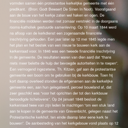
vormden samen één protestantse kerkelijke gemeente met één
predikant. (Bron: Godt Bewaert De Sinen In Noot). Voorafgaand
aan de bouw van het kerkje zaten wel haken en ogen. De
financiële middelen werden niet zomaar verstrekt in de doorgaans
rooms-katholiek gestuurde samenleving. Op 10 maart 1844 werd
na afloop van de kerkdienst een zogenaamde financiële
inschrijving gehouden. Een jaar later op 12 mei 1845 legde men
het plan en het bestek van een nieuw te bouwen kerk aan de
kerkenraad voor. In 1846 was een tweede financiële inschrijving
in de gemeente. De resultaten waren van dien aard dat “thans
niets meer belette de hulp der bevoegde autoriteiten in te roepen”.
Een vermogend ingezetene, Th. Kitzen, gaf aan de protestantse
gemeente een boom om te gebruiken bij de kerkbouw. Toen hij
kort daarop overleed stonden de erfgenamen aan de kerkelijke
gemeente een, aan hun gelegateerd, perceel bouwland af, dat
zeer geschikt was “voor het oprichten der tot den kerkbouw
benoodigde tichelovens”. Op 24 januari 1848 besloot de
kerkenraad twee van zijn leden te machtigen “om een stuk land
aan te kopen in de gemeente van Grevenbicht, gelegen naast het
Protestantsche kerkhof, ten einde daarop later eene kerk te
bouwen”. De aanbesteding van het kerkgebouw vond plaats op 12