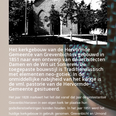
Het kerkgebouw van de Hervormde
Gemeente van Grevenbicht is gebouwd in
1851 naar een ontwerp van de architecten
Damen en de Wit uit Someren. De
toegepaste bouwstijl is Traditionalistisch
met elementen neo-gotiek. In de
onmiddellijke nabijheid van het kerkje is
de vml. pastorie van de Hervormde
Gemeente gesitueerd.
Het jaar 1828 markeert het feit dat vanaf dat jaar de protestantse
Grevenbichtenaren in een eigen kerk ter plaatse hun
godsdienstoefeningen konden houden. In het jaar 1851 werd het
huidige kerkgebouw in gebruik genomen. Grevenbicht en Urmond