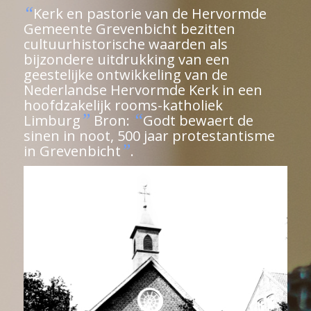
“
Kerk en pastorie van de Hervormde
Gemeente Grevenbicht bezitten
cultuurhistorische waarden als
bijzondere uitdrukking van een
geestelijke ontwikkeling van de
Nederlandse Hervormde Kerk in een
hoofdzakelijk rooms-katholiek
”
“
Limburg
Bron:
Godt bewaert de
sinen in noot, 500 jaar protestantisme
”
in Grevenbicht
.