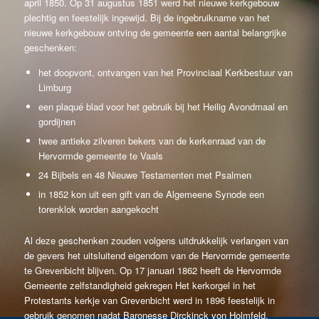
april 1850. Op 31 augustus 1851 werd het nieuwe kerkgebouw
plechtig en feestelijk ingewijd. Bij de ingebruikname van het
nieuwe kerkgebouw ontving de gemeente een aantal belangrijke
geschenken:
het doopvont, ontvangen van het Provinciaal Kerkbestuur van
Limburg
een plaqué blad voor het gebruik bij het Heilig Avondmaal en
gordijnen
twee antieke zilveren bekers van de kerkenraad van de
Hervormde gemeente te Vaals
24 Bijbels en 48 Nieuwe Testamenten met Psalmen
in 1852 kon uit een gift van de Algemeene Synode een
torenklok worden aangekocht
Al deze geschenken zouden volgens uitdrukkelijk verlangen van
de gevers het uitsluitend eigendom van de Hervormde gemeente
te Grevenbicht blijven. Op 17 januari 1862 heeft de Hervormde
Gemeente zelfstandigheid gekregen Het kerkorgel in het
Protestants kerkje van Grevenbicht werd in 1896 feestelijk in
gebruik genomen nadat Baronesse Dirckinck von Holmfeld,