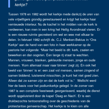
kerkje?
Tussen 1978 en 1982 wordt het kerkje mede dankzij de uren van
vele vrijwilligers grondig gerestaureerd en krijgt het kerkje haar
vernieuwde interieur. Nu de kachel in het midden van de kerk is
verdwenen, kan men in een kring het Heilig Avondmaal vieren. Er
is een nieuwe ruimte gecreëerd om wel en wee met elkaar te
delen. In februari 1982 schrijft ds. C.J. Menken-Bekius in “Ons
Kerkje” aan de hand van een foto in haar werkkamer op de
pastorie het volgende: “Maar het beeld is dit: kerk, zaaien en
bewerken en dan oogsten. Een lange rij staat te wachten.
Mannen, vrouwen, blanken, gekleurde mensen, jonge en oude
mensen. ‘Kom allemaal maar naar binnen’ zegt zij. En ook het
beeld van ‘binnen’ is er: een zaal vol mensen, samen zingend of
samen biddend, luisterend misschien, je kunt het niet goed zien.
Alleen dat ze samen zijn en dat de kerk vol is.” Wellicht werd
hier de basis voor het podiumkerkje gelegd. In de zomer van
1987 is een complete feestweek georganiseerd, waarbij de dienst
wordt opgeluisterd door de kapel ‘Daag en Nach’. Er is een
drukbezochte tentoonstelling over de geschiedenis van de
protestantse gemeenschap. Het kerkje is te klein om alle