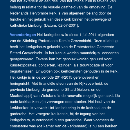
van het exterieur en een deel van het interieur en is tevens van
belang in relatie tot de visuele gaafheid van de omgeving. De
Nederlands Hervormde kerk is van algemeen belang door de
functie en het gebruik van deze kerk binnen het overwegend
katholieke Limburg. (Datum: 02-07-2001).
Veranderingen
Het kerkgebouw is sinds 1 juli 2011 eigendom
van de Stichting Protestants Kerkje Grevenbicht. Deze stichting
heeft het kerkgebouw gekocht van de Protestantse Gemeente
Sittard-Grevenbicht. In het kerkje worden maandelijks concerten
georganiseerd. Tevens kan het gebouw worden gehuurd voor
kunstexposities, concerten, lezingen, als trouwlocatie of voor
begrafenissen. Er worden ook kerkdiensten gehouden in de kerk.
Het kerkje is in de periode 2014/2015 gerenoveerd en
heringericht. Met financiële steun van de Rijksoverheid, de
provincie Limburg, de gemeente Sittard-Geleen, en de
Maatschappij van Welstand is de renovatie mogelijk gemaakt. De
oude kerkbanken zijn vervangen door stoelen. Het hout van de
kerkbanken is verwerkt tot lambrisering in de kerkzaal en de
garderobe. Het vroegere keukentje, bij de ingang van het
kerkgebouw, is veranderd in een garderobe. Waar voorheen de
consistorie was (de kamer van de kerkenraad) is nu een keuken