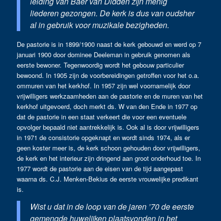
leiding van Baer van Didden zijn menig
liederen gezongen. De kerk is dus van oudsher
al in gebruik voor muzikale bezigheden.
De pastorie is in 1899/1900 naast de kerk gebouwd en werd op 7
januari 1900 door dominee Deeleman in gebruik genomen als
eerste bewoner. Tegenwoordig wordt het gebouw particulier
bewoond. In 1905 zijn de voorbereidingen getroffen voor het o.a.
ommuren van het kerkhof. In 1957 zijn wel voornamelijk door
vrijwilligers werkzaamheden aan de pastorie en de muren van het
kerkhof uitgevoerd, doch merkt ds. W van den Ende in 1977 op
dat de pastorie in een staat verkeert die voor een eventuele
opvolger bepaald niet aantrekkelijk is. Ook al is door vrijwilligers
in 1971 de consistorie opgeknapt en wordt sinds 1974, als er
geen koster meer is, de kerk schoon gehouden door vrijwilligers,
de kerk en het interieur zijn dringend aan groot onderhoud toe. In
1977 wordt de pastorie aan de eisen van de tijd aangepast
waarna ds. C.J. Menken-Bekius de eerste vrouwelijke predikant
is.
Wist u dat in de loop van de jaren ’70 de eerste
gemengde huwelijken plaatsvonden in het