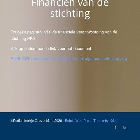
Financiën van de
stichting
Op deze pagina vind u de financiële verantwoording van de
stichting PKG
Klik op onderstaande link voor het document
ANBI 2026 standaardform-pubplicht-anbi-algemeen-stichting pkg
©Podiumkerkje Grevenbicht 2026 -
Enfold WordPress Theme by Kriesi